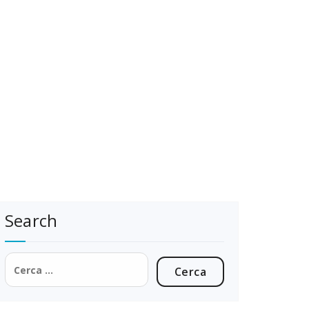
Search
Ricerca
per: