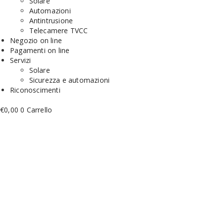
Solare
Automazioni
Antintrusione
Telecamere TVCC
Negozio on line
Pagamenti on line
Servizi
Solare
Sicurezza e automazioni
Riconoscimenti
€
0,00
0
Carrello
Link
Link
Link
Link