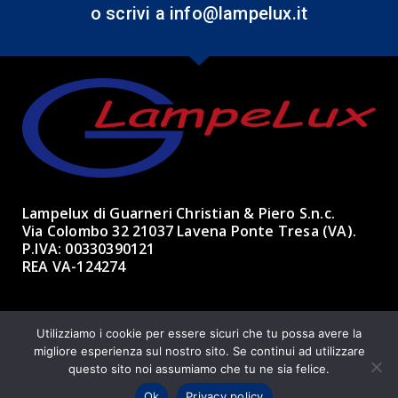
o scrivi a info@lampelux.it
Lampelux di Guarneri Christian & Piero S.n.c.
Via Colombo 32 21037 Lavena Ponte Tresa (VA).
P.IVA: 00330390121
REA VA-124274
Made with ❤ by BBK 3.0 Informatica
Utilizziamo i cookie per essere sicuri che tu possa avere la
migliore esperienza sul nostro sito. Se continui ad utilizzare
questo sito noi assumiamo che tu ne sia felice.
Ok
Privacy policy