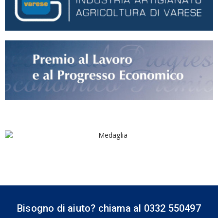
Bisogno di aiuto? chiama al 0332 550497