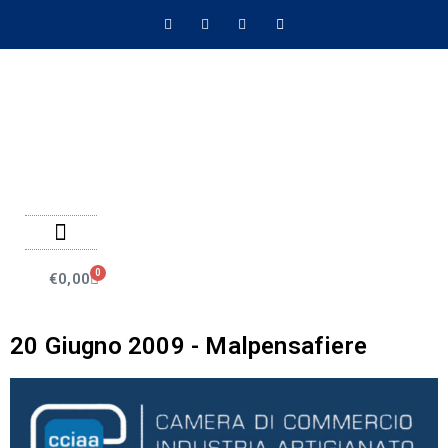
Negozio on line
Pagamenti on line
0
€
0,00
20 Giugno 2009 - Malpensafiere