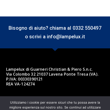
Bisogno di aiuto? chiama al 0332 550497
o scrivi a info@lampelux.it
Lampelux di Guarneri Christian & Piero S.n.c.
Via Colombo 32 21037 Lavena Ponte Tresa (VA).
P.IVA: 00330390121
REA VA-124274
Made with ❤ by BBK 3.0 Informatica
Utilizziamo i cookie per essere sicuri che tu possa avere la
migliore esperienza sul nostro sito. Se continui ad utilizzare