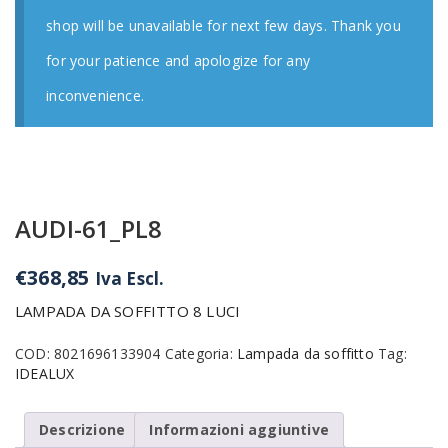
shop will be unavailable for next few days. Thank you
for your patience and apologize for any
inconvenience.
AUDI-61_PL8
€
368,85
Iva Escl.
LAMPADA DA SOFFITTO 8 LUCI
COD:
8021696133904
Categoria:
Lampada da soffitto
Tag:
IDEALUX
Descrizione
Informazioni aggiuntive