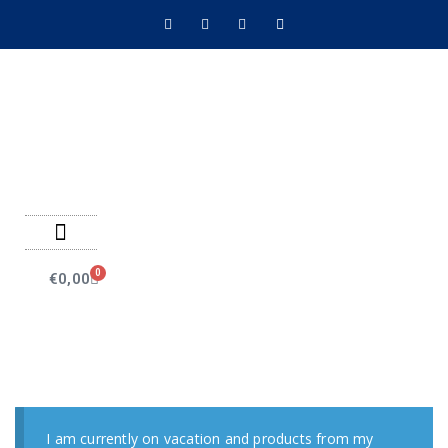
Negozio on line
Pagamenti on line
0
€
0,00
I am currently on vacation and products from my