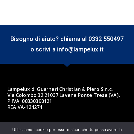
Bisogno di aiuto? chiama al 0332 550497
o scrivi a info@lampelux.it
Lampelux di Guarneri Christian & Piero S.n.c.
Via Colombo 32 21037 Lavena Ponte Tresa (VA).
P.IVA: 00330390121
REA VA-124274
Made with ❤ by BBK 3.0 Informatica
Utilizziamo i cookie per essere sicuri che tu possa avere la