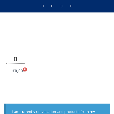
Negozio on line
Pagamenti on line
0
€
0,00
I am currently on vacation and products from my