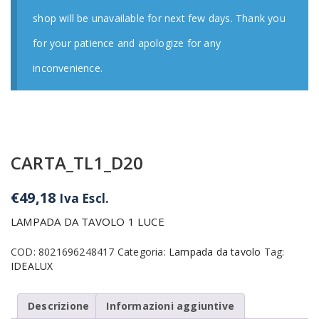
shop will be unavailable for next few days. Thank you
for your patience and apologize for any
inconvenience.
CARTA_TL1_D20
€
49,18
Iva Escl.
LAMPADA DA TAVOLO 1 LUCE
COD:
8021696248417
Categoria:
Lampada da tavolo
Tag:
IDEALUX
Descrizione
Informazioni aggiuntive