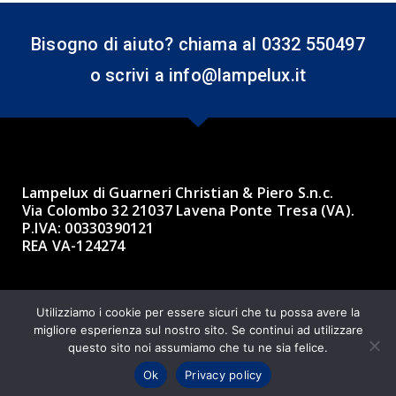
Bisogno di aiuto? chiama al 0332 550497
o scrivi a info@lampelux.it
Lampelux di Guarneri Christian & Piero S.n.c.
Via Colombo 32 21037 Lavena Ponte Tresa (VA).
P.IVA: 00330390121
REA VA-124274
Made with ❤ by BBK 3.0 Informatica
Utilizziamo i cookie per essere sicuri che tu possa avere la
migliore esperienza sul nostro sito. Se continui ad utilizzare
questo sito noi assumiamo che tu ne sia felice.
Ok
Privacy policy