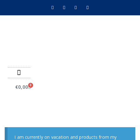
Negozio on line
Pagamenti on line
0
€
0,00
I am currently on vacation and products from my