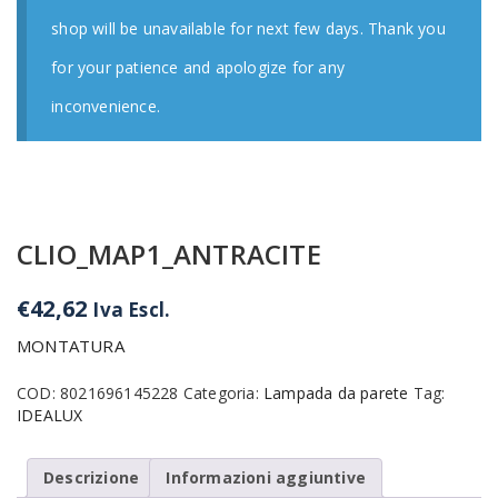
shop will be unavailable for next few days. Thank you
for your patience and apologize for any
inconvenience.
CLIO_MAP1_ANTRACITE
€
42,62
Iva Escl.
MONTATURA
COD:
8021696145228
Categoria:
Lampada da parete
Tag:
IDEALUX
Descrizione
Informazioni aggiuntive