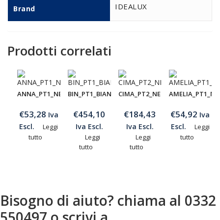
IDEALUX
Brand
Prodotti correlati
ANNA_PT1_NERO
BIN_PT1_BIANCO
CIMA_PT2_NERO_ANTICO
AMELIA_PT1_NE
€
53,28
€
454,10
€
184,43
€
54,92
Iva
Iva
Escl.
Iva Escl.
Iva Escl.
Escl.
Leggi
Leggi
tutto
Leggi
Leggi
tutto
tutto
tutto
Bisogno di aiuto? chiama al 0332
550497 o scrivi a