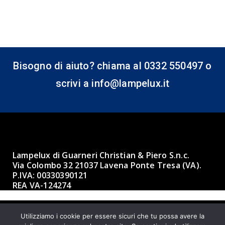
Bisogno di aiuto? chiama al 0332 550497 o
scrivi a info@lampelux.it
Lampelux di Guarneri Christian & Piero S.n.c.
Via Colombo 32 21037 Lavena Ponte Tresa (VA).
P.IVA: 00330390121
REA VA-124274
Utilizziamo i cookie per essere sicuri che tu possa avere la
Made with ❤ by BBK 3.0 Informatica