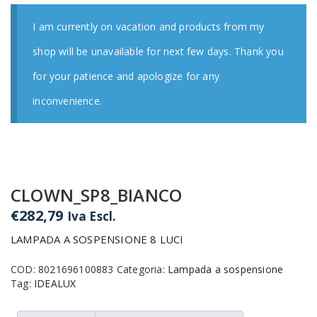
I am currently on vacation and products from my
shop will be unavailable for next few days. Thank you
for your patience and apologize for any
inconvenience.
CLOWN_SP8_BIANCO
€
282,79
Iva Escl.
LAMPADA A SOSPENSIONE 8 LUCI
COD:
8021696100883
Categoria:
Lampada a sospensione
Tag:
IDEALUX