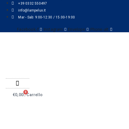
+39 0332 550497
info@lampelux.it
Mar - Sab: 9:00-12:30 / 15.00-19:00
Facebook-f
Instagram
Envelope
Phone-alt
0
€
0,00
Carrello