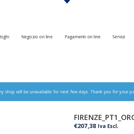
loghi
Negozio on line
Pagamenti on line
Servizi
y shop will be unavailable for next few days. Thank you for your p
FIRENZE_PT1_OR
€
207,38
Iva Escl.