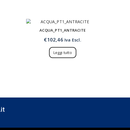
ACQUA_PT1_ANTRACITE
€
102,46
Iva Escl.
Leggi tutto
it