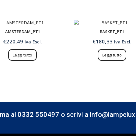
AMSTERDAM_PT1
BASKET_PT1
€
220,49
€
180,33
Iva Escl.
Iva Escl.
Leggi tutto
Leggi tutto
ama al 0332 550497 o scrivi a info@lampelux.