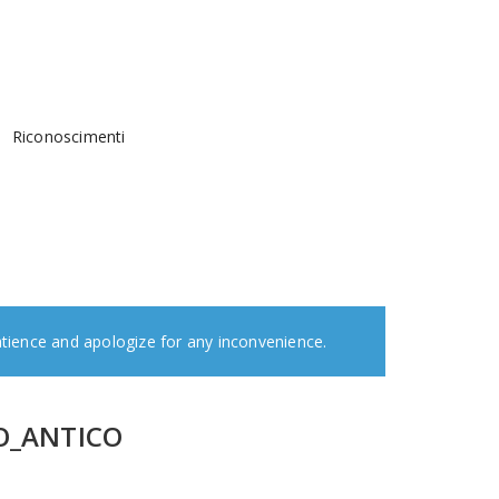
Riconoscimenti
atience and apologize for any inconvenience.
O_ANTICO