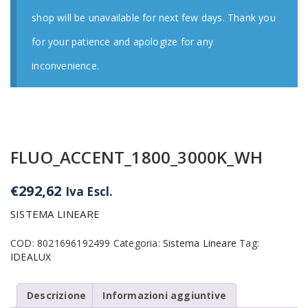
shop will be unavailable for next few days. Thank you
for your patience and apologize for any
inconvenience.
FLUO_ACCENT_1800_3000K_WH
€
292,62
Iva Escl.
SISTEMA LINEARE
COD:
8021696192499
Categoria:
Sistema Lineare
Tag:
IDEALUX
Descrizione
Informazioni aggiuntive