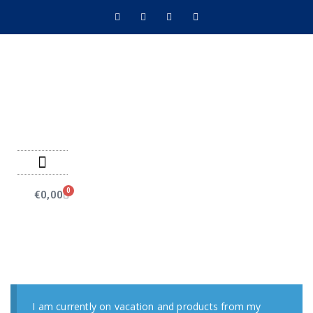
Negozio on line
Pagamenti on line
0
€
0,00
I am currently on vacation and products from my