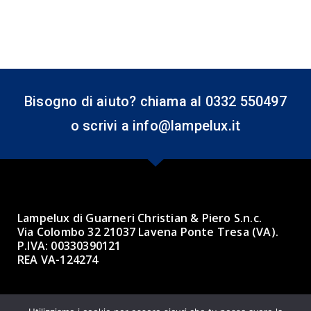
Bisogno di aiuto? chiama al 0332 550497
o scrivi a info@lampelux.it
Lampelux di Guarneri Christian & Piero S.n.c.
Via Colombo 32 21037 Lavena Ponte Tresa (VA).
P.IVA: 00330390121
REA VA-124274
Made with ❤ by BBK 3.0 Informatica