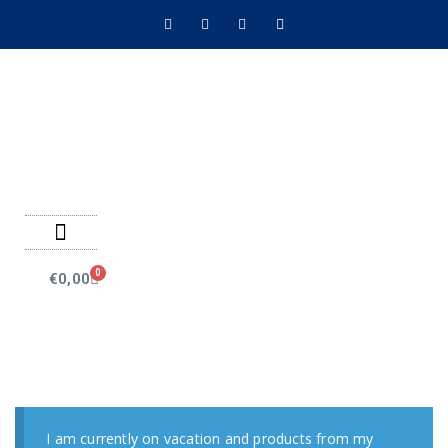
Negozio on line
Pagamenti on line
0
€
0,00
I am currently on vacation and products from my