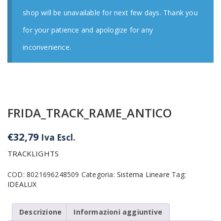
shop will be unavailable for next few days. Thank you
for your patience and apologize for any
inconvenience.
FRIDA_TRACK_RAME_ANTICO
€
32,79
Iva Escl.
TRACKLIGHTS
COD:
8021696248509
Categoria:
Sistema Lineare
Tag:
IDEALUX
Descrizione
Informazioni aggiuntive