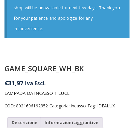
shop will be unavailable for next few days. Thank you
for your patience and apologize for any
inconvenience.
GAME_SQUARE_WH_BK
€
31,97
Iva Escl.
LAMPADA DA INCASSO 1 LUCE
COD:
8021696192352
Categoria:
incasso
Tag:
IDEALUX
Descrizione
Informazioni aggiuntive