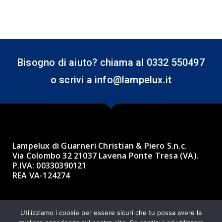
Bisogno di aiuto? chiama al 0332 550497
o scrivi a info@lampelux.it
Lampelux di Guarneri Christian & Piero S.n.c.
Via Colombo 32 21037 Lavena Ponte Tresa (VA).
P.IVA: 00330390121
REA VA-124274
Made with ❤ by BBK 3.0 Informatica
Utilizziamo i cookie per essere sicuri che tu possa avere la