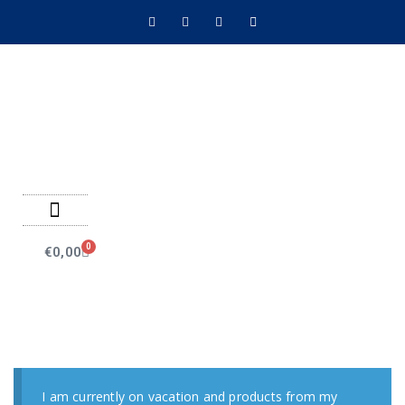
Negozio on line
Pagamenti on line
0
€
0,00
I am currently on vacation and products from my