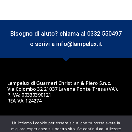
Bisogno di aiuto? chiama al 0332 550497
o scrivi a info@lampelux.it
Lampelux di Guarneri Christian & Piero S.n.c.
Via Colombo 32 21037 Lavena Ponte Tresa (VA).
P.IVA: 00330390121
REA VA-124274
Made with ❤ by BBK 3.0 Informatica
Utilizziamo i cookie per essere sicuri che tu possa avere la
migliore esperienza sul nostro sito. Se continui ad utilizzare