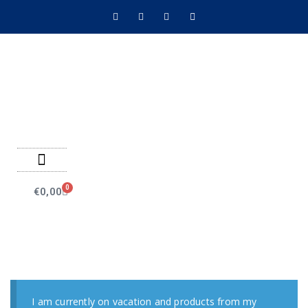
Negozio on line
Pagamenti on line
0
€
0,00
I am currently on vacation and products from my