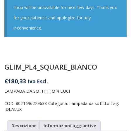
shop will be unavailable for next few days. Thank you
for your patience and apologize for any
inconvenience.
GLIM_PL4_SQUARE_BIANCO
€
180,33
Iva Escl.
LAMPADA DA SOFFITTO 4 LUCI
COD:
8021696229638
Categoria:
Lampada da soffitto
Tag:
IDEALUX
Descrizione
Informazioni aggiuntive