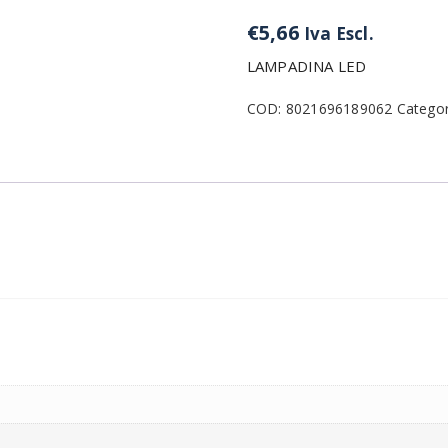
€
5,66
Iva Escl.
LAMPADINA LED
COD:
8021696189062
Categor