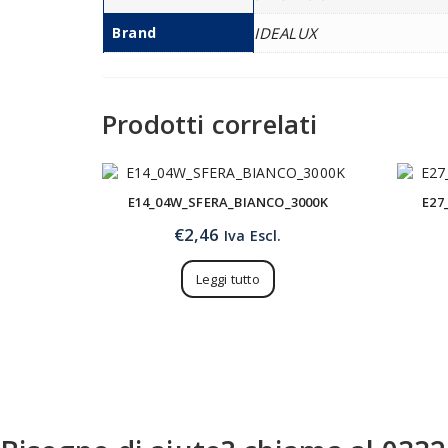
Brand
IDEALUX
Prodotti correlati
E14_04W_SFERA_BIANCO_3000K
E27
€
2,46
Iva Escl.
Leggi tutto