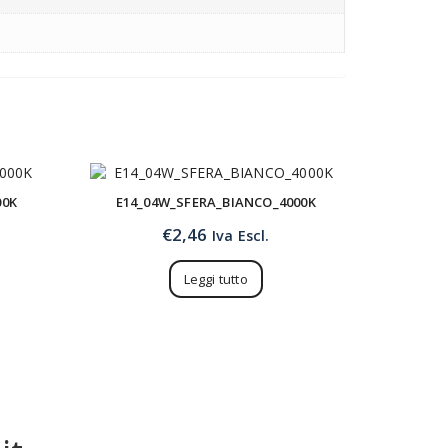
00K
E14_04W_SFERA_BIANCO_4000K
€
2,46
Iva Escl.
Leggi tutto