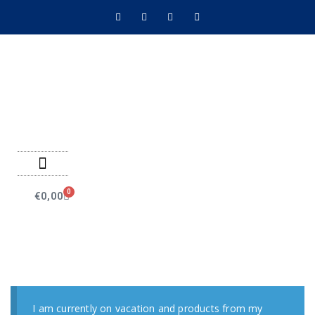
Negozio on line
Pagamenti on line
0
€
0,00
I am currently on vacation and products from my