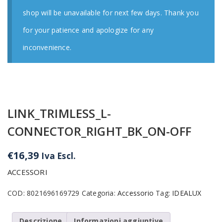
shop will be unavailable for next few days. Thank you
for your patience and apologize for any
inconvenience.
LINK_TRIMLESS_L-
CONNECTOR_RIGHT_BK_ON-OFF
€
16,39
Iva Escl.
ACCESSORI
COD:
8021696169729
Categoria:
Accessorio
Tag:
IDEALUX
Descrizione
Informazioni aggiuntive